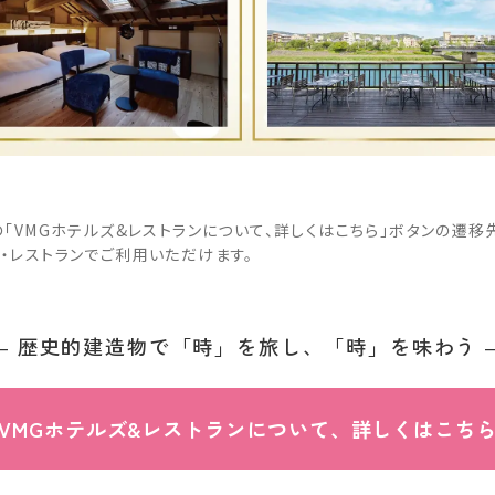
の「VMGホテルズ&レストランについて、詳しくはこちら」ボタンの遷
・レストランでご利用いただけます。
― 歴史的建造物で「時」を
旅し、「時」を味わう 
外
VMGホテルズ&レストラン
について、詳しくはこち
部
サ