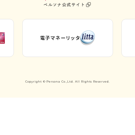
ペルソナ公式サイト
サ
イ
ト
を
電子マネーリッタ
別
外
ウ
部
サ
イ
イ
ン
ト
ド
を
ウ
別
Copyright © Persona Co.,Ltd. All Rights Reserved.
で
ウ
イ
開
ン
き
ド
ま
ウ
す
で
開