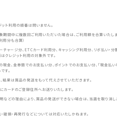
イ
ト
を
ジット利用の順番は問いません。
別
ウ
象期間中に複数回ご利用いただいた場合は、ご利用額を合算いたしま
イ
利用分も合算）
ン
ーチャージ分、ETCカード利用分、キャッシング利用分、リボ払い・分
ド
はクレジット利用の対象外です。
ウ
の現金、金券類でのお支払い分、ポイントでのお支払い分、「現金払い
で
です。
開
、結果は賞品の発送をもって代えさせていただきます。
き
ま
にカードのご登録住所へお送りいたします。
す
明などの理由により、賞品の発送ができない場合は、当選を取り消し
・破損・再発行などについては対応いたしかねます。