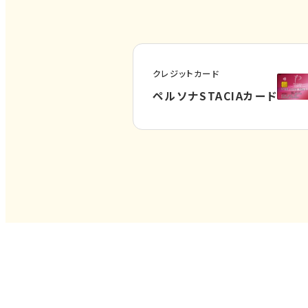
クレジットカード
外
ペルソナSTACIAカード
部
サ
イ
ト
を
別
ウ
イ
ン
ド
ウ
で
開