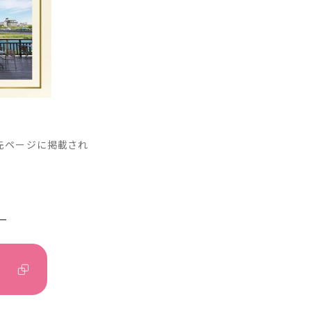
移先ページに掲載され
―
ら