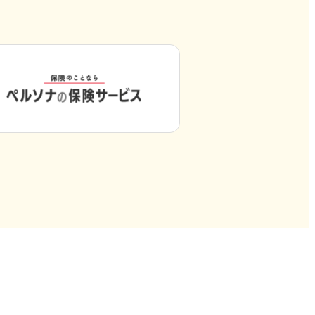
外
部
サ
イ
ト
を
別
ウ
イ
ン
ド
ウ
で
開