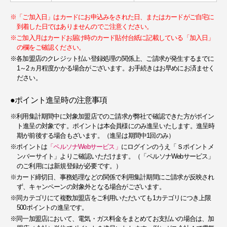
※「ご加入日」はカードにお申込みをされた日、またはカードがご自宅に
到着した日ではありませんのでご注意ください。
※ご加入月はカードお届け時のカード貼付台紙に記載している「加入日」
の欄をご確認ください。
※各加盟店のクレジット払い登録処理の関係上、ご請求が発生するまでに
1～2ヵ月程度かかる場合がございます。お手続きはお早めにお済ませく
ださい。
●ポイント進呈時の注意事項
※利用集計期間中に対象加盟店でのご請求が弊社で確認できた方がポイン
ト進呈の対象です。ポイントは本会員様にのみ進呈いたします。進呈時
期が前後する場合もざいます。（進呈は期間中1回のみ）
※ポイントは
「ペルソナWebサービス」
にログインのうえ「Ｓポイントメ
ンバーサイト」よりご確認いただけます。（「ペルソナWebサービス」
のご利用には新規登録が必要です。）
※カード締切日、事務処理などの関係で利用集計期間にご請求が反映され
ず、キャンペーンの対象外となる場合がございます。
※同カテゴリにて複数加盟店をご利用いただいても1カテゴリにつき上限
500ポイントの進呈です。
※同一加盟店において、電気・ガス料金をまとめてお支払いの場合は、加