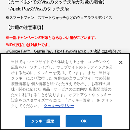
【カード以外でのVisaのタッチ決済が対象の場合】
・Apple PayのVisaのタッチ決済
※スマートフォン、スマートウォッチなどのウェアラブルデバイス
【共通の注意事項】
※一部キャンペーンの対象とならない店舗がございます。
※iDの支払いは対象外です。
※Google Pay™、Garmin Pay、Fitbit PayのVisaのタッチ決済には対応して
おりません。
当社では ウェブサイトでの体験を向上させ、コンテンツや
Apple、Apple Pay、iPhoneは、Apple Inc.の商標です。
広告をパーソナライズし、ウェブサイトのトラフィックを分
「iD」は株式会社NTTドコモの商標です。
析するために、クッキーを使用しています。 また、当社は
Google PayはGoogle LLCの商標です。
クッキーにより取得した お客様の当ウェブサイトでの閲覧
履歴情報を 個人情報と紐づけたうえで分析し、お客様の興
味・関心に応じた 商品・サービスのご案内や 広告配信等の
【対象カード】
ために利用することがあります。 オプトアウトや クッキー
設定をカスタマイズするには、「クッキー設定 」 を クリッ
クしてください。
クッキーポリシー
クッキー設定
OK