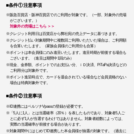
■条件① 注意事項
※阪急百貨店・阪神百貨店でのご利用が対象です。（一部、対象外の売場
がございます。）
対象外の売場はこちら ＞＞
※クレジット利用日は百貨店から弊社宛の売上データに基づきます。
※クレジット払い対象期間中に複数回ご利用いただいた場合は、ご利用額
を合算いたします。（家族会員様のご利用分も合算）
※ポイントは本会員様にのみ進呈いたします。進呈時期が前後する場合も
ございます。（進呈は期間中1回のみ）
※現金、金券類、ポイントでのお支払い分、ｉＤ決済、PiTaPa決済などの
ご利用分は対象外です。
※ポイント進呈時点で、カードを退会されている場合など会員資格のない
場合は特典対象外です。
■条件② 注意事項
※ID連携にはペルソナVpassの登録が必要です。
※「5人に1人」とは当選確率（20％）を表したものであり、対象者5人ご
とに必ず1人が当選するわけではありません。対象者総数によっては、
実際の当選確率が前後する場合があります。
※対象期間中にはじめてID連携した本会員様が抽選の対象です。（過去に