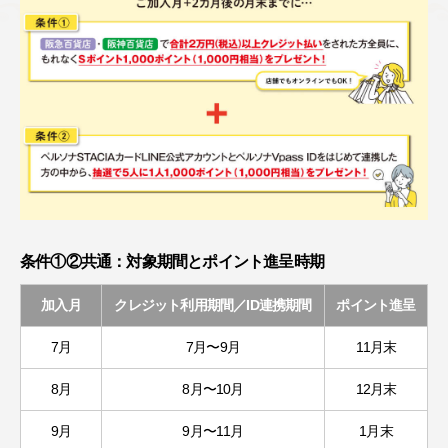
条件①②共通：対象期間とポイント進呈時期
加入月
クレジット利用期間／ID連携期間
ポイント進呈
7月
7月〜9月
11月末
8月
8月〜10月
12月末
9月
9月〜11月
1月末