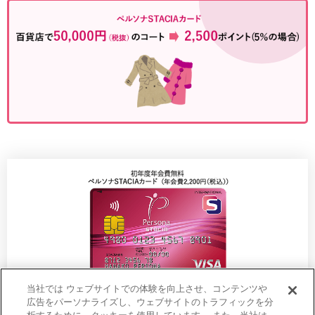
当社では ウェブサイトでの体験を向上させ、コンテンツや
広告をパーソナライズし、ウェブサイトのトラフィックを分
ペルソナSTACIAカードはクレジットカードです。審査により、ご入会