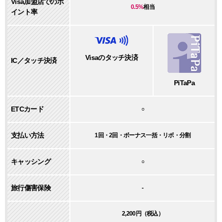
Visa加盟店でのポ
0.5%
相当
イント率
Visaのタッチ決済
IC／タッチ決済
PiTaPa
ETCカード
○
支払い方法
1回・2回・ボーナス一括・リボ・分割
キャッシング
○
旅行傷害保険
-
2,200円（税込）