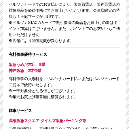
ペルソナカードでのお支払いにより、阪急百貨店・阪神百貨店の
対象商品を優待価格にてお買上げいただけます。会員様限定の特
典も！王冠マークが目印です。
※ペルソナSTACIAカードで割引優待の商品をお買上げの際はポ
イント加算はございません。また、ポイントでのお支払いもご利
用いただけません。
※店舗により開催期間が異なります。
有料催事優待サービス
阪急うめだ本店 9階
神戸阪急 本館9階
有料催事の入場料を、ペルソナカード払いまたはペルソナカード
ご提示で優待いたします。
※一部対象外となる催しがございます。
※年間お買上げ積算額に積算されます。
駐車サービス
高槻阪急スクエア タイムズ阪急パーキング館
ご優待内容は、「高槻阪急スクエアのＨＰ」をご覧ください。