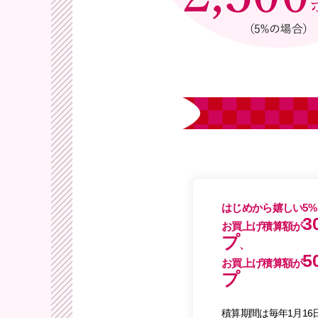
はじめから嬉しい5
3
お買上げ積算額が
プ
、
5
お買上げ積算額が
プ
積算期間は毎年1月16