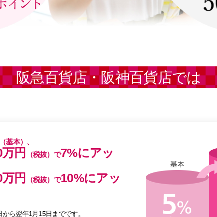
阪急百貨店・阪神百貨店では
%（基本）、
0万円
7%にアッ
（税抜）で
0万円
10%にアッ
（税抜）で
日から翌年1月15日までです。