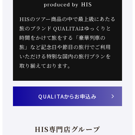
開
き
HISのツアー商品の中で最上級にあたる
ま
旅のブランド QUALITAは
ゆっくりと
す
時間をかけて旅をする「豪華列車の
旅」など
記念日や節目の旅行でご利用
いただける
特別な国内の旅行プランを
取り揃えております。
QUALITAからお申込み
外
部
サ
イ
HIS専門店グループ
ト