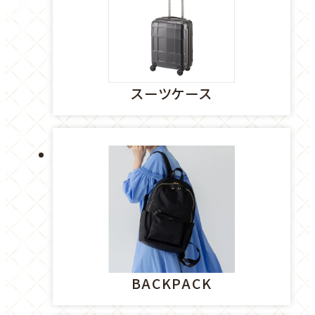
イ
ト
を
別
ウ
スーツケース
イ
ン
ド
外
ウ
部
で
サ
開
イ
き
ト
ま
を
す
別
ウ
BACKPACK
イ
ン