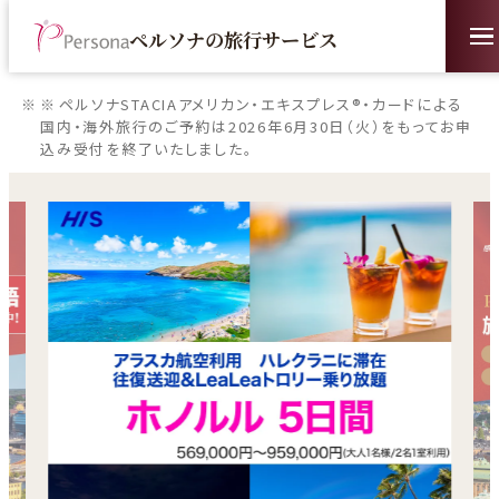
ペルソナの旅行サービス
ペルソナSTACIAアメリカン・エキスプレス®・カードによる
国内・海外旅行のご予約は2026年6月30日（火）をもってお申
込み受付を終了いたしました。
外
外
部
部
サ
サ
イ
イ
ト
ト
を
を
別
別
ウ
ウ
イ
イ