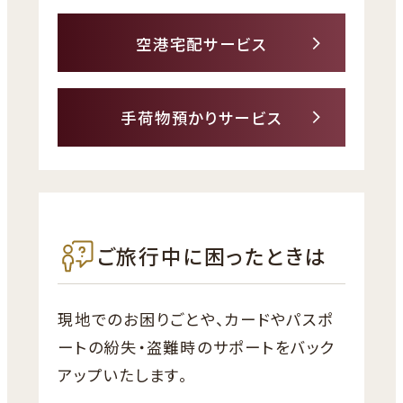
空港宅配サービス
外
部
サ
手荷物預かりサービス
イ
外
ト
部
を
サ
別
イ
ウ
ト
イ
を
ご旅行中に困ったときは
ン
別
ド
ウ
ウ
イ
現地でのお困りごとや、カードやパスポ
で
ン
ートの紛失・盗難時のサポートをバック
開
ド
き
アップいたします。
ウ
ま
で