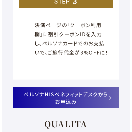
3
STEP
決済ページの「クーポン利用
欄」に割引クーポンIDを入力
し、ペルソナカードでのお支払
いで、ご旅行代金が3%OFFに！
ペルソナHISベネフィットデスクから
外
お申込み
部
サ
QUALITA
イ
ト