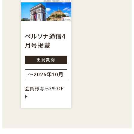
す
部
ま
サ
す
イ
ト
ペルソナ通信4
を
月号掲載
別
ウ
出発期間
イ
～2026年10月
ン
ド
会員様なら3%OF
ウ
F
で
開
き
ま