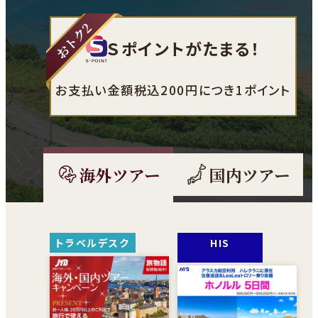
Ｓポイントがたまる！
お支払い金額税込200円につき1ポイント
海外ツアー
国内ツアー
外
外
部
部
サ