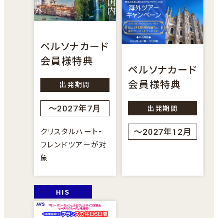
外
サ
部
イ
サ
ト
ペルソナカード
イ
を
会員様特典
ト
別
ペルソナカード
を
会員様特典
ウ
出発期間
別
イ
ウ
出発期間
～2027年7月
ン
イ
ド
クリスタルハート・
～2027年12月
ン
ウ
フレンドツアーが対
ド
象
で
ウ
開
で
き
開
ま
外
き