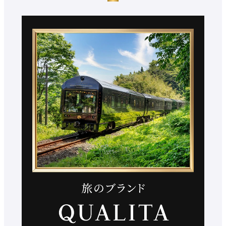
を
別
ウ
外
イ
部
ン
サ
ド
イ
ウ
で
ト
開
を
き
別
ま
ウ
す
イ
ン
ド
ウ
で