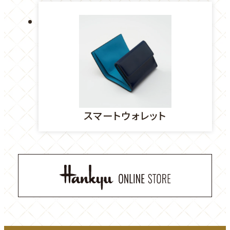
ド
外
ウ
部
で
サ
開
イ
き
ト
ま
を
す
別
ウ
スマートウォレット
イ
ン
ド
ウ
で
外
開
部
き
ま
サ
す