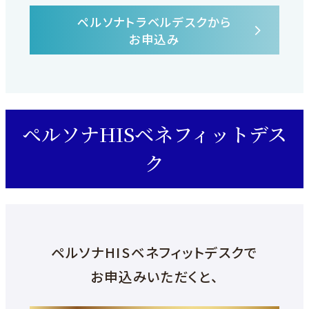
ペルソナトラベルデスクから
外
お申込み
部
サ
イ
ト
を
ペルソナHISベネフィットデス
別
ク
ウ
イ
ン
ド
ウ
で
ペルソナHISベネフィットデスクで
開
お申込みいただくと、
き
ま