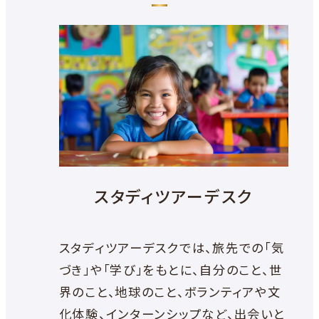
を
別
ウ
イ
ン
ド
ウ
で
開
き
ま
スタディツアーデスク
す
スタディツアーデスクでは、旅先での「気
づき」や「学び」をもとに、自分のこと、世
界のこと、地球のこと、ボランティアや文
化体験、インターンシップなど、出会いと