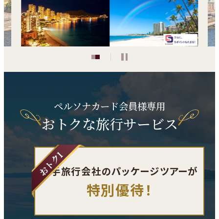
ン
ン
ド
ド
ウ
ウ
で
で
開
開
き
き
ま
ま
ペルソナカード会員様専用
す
す
おトクな旅行サービス
大手旅行会社の
パッケージツアーが
特別優待！