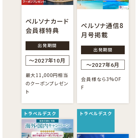
サ
イ
イ
ト
ト
ペルソナカード
ペルソナ通信8
を
会員様特典
を
月号掲載
別
別
ウ
出発期間
ウ
出発期間
イ
イ
～2027年10月
ン
～2027年6月
ン
ド
最大11,000円相当
ド
会員様なら3%OF
ウ
のクーポンプレゼン
ウ
F
ト
で
で
開
開
き
き
ま
外
ま
す
部
す