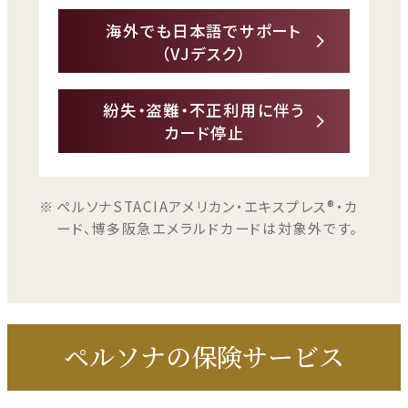
す
開
海外でも日本語でサポート
き
外
（VJデスク）
ま
部
す
サ
紛失・盗難・不正利用に伴う
イ
外
カード停止
ト
部
を
サ
別
イ
ペルソナSTACIAアメリカン・エキスプレス®・カ
ウ
ト
ード、博多阪急エメラルドカードは対象外です。
イ
を
ン
別
ド
ウ
ウ
イ
で
ン
開
ペルソナの保険サービス
ド
き
ウ
ま
で