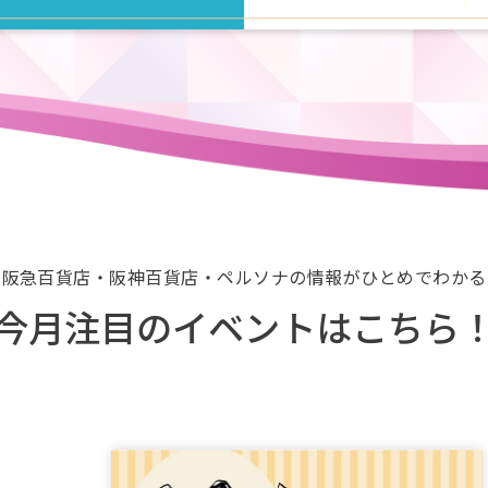
阪急百貨店・阪神百貨店・ペルソナの情報がひとめでわかる
今月注目のイベントはこちら