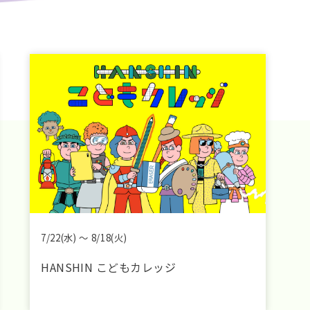
7/22(水) 〜 8/18(火)
HANSHIN こどもカレッジ