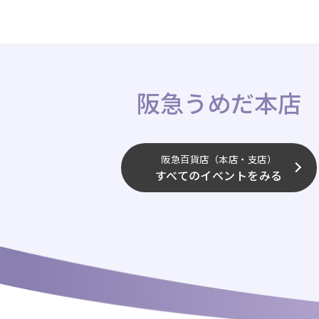
阪急うめだ本店
阪急百貨店（本店・支店）
すべてのイベントをみる