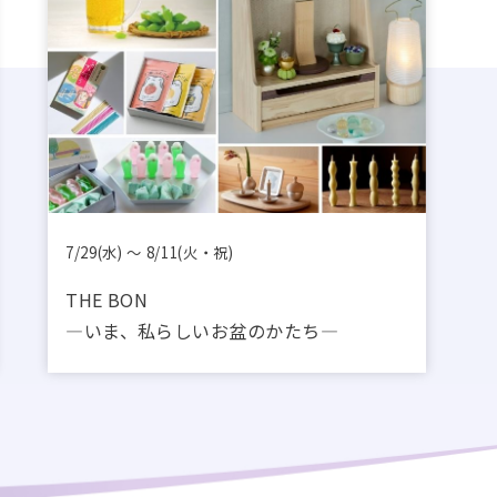
7/29(水) 〜 8/11(火・祝)
THE BON
—いま、私らしいお盆のかたち—