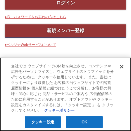
●ID・パスワードをお忘れの方はこちら
新規メンバー登録
●ペルソナWebサービスについて
Cookieポリシー
当社では ウェブサイトでの体験を向上させ、コンテンツや
©Persona Co.,Ltd. All Rights Reserved.
広告をパーソナライズし、ウェブサイトのトラフィックを分
析するために、クッキーを使用しています。 また、当社は
クッキーにより取得した お客様の当ウェブサイトでの閲覧
履歴情報を 個人情報と紐づけたうえで分析し、お客様の興
味・関心に応じた 商品・サービスのご案内や 広告配信等の
ために利用することがあります。 オプトアウトや クッキー
設定をカスタマイズするには、「クッキー設定 」 を クリッ
クしてください。
クッキーポリシー
クッキー設定
OK