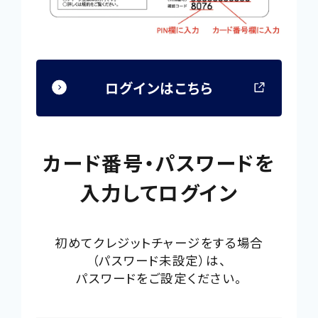
ログインはこちら
外
部
サ
カード番号・パスワードを
イ
ト
入力してログイン
を
別
ウ
初めてクレジットチャージをする場合
（パスワード未設定）は、
イ
パスワードをご設定ください。
ン
ド