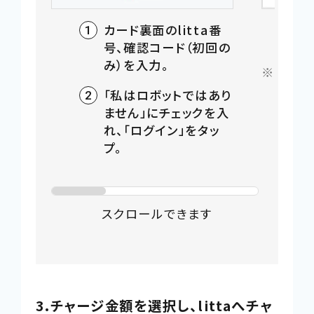
カード裏面のlitta番
号、確認コード（初回の
み）を入力。
初回
はクレ
「私はロボットではあり
プして
ません」にチェックを入
れ、「ログイン」をタッ
プ。
スクロールできます
3.チャージ金額を選択し、littaへチャ