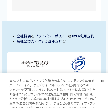
外
会社概要
外
プライバシーポリシー
litta利用規約
部
外
反社会勢力に対する基本方針
部
サ
部
サ
イ
サ
イ
ト
イ
ト
外
を
ト
を
部
別
を
別
サ
ウ
別
ウ
イ
ウ
イ
イ
当社では ウェブサイトでの体験を向上させ、コンテンツや広告を
ン
イ
ン
ト
パーソナライズし、ウェブサイトのトラフィックを分析するために、
ド
ン
ド
Copyright © Persona Co.,Ltd. All Rights Reserved.
を
クッキーを使用しています。 また、当社は クッキーにより取得した
ウ
ド
ウ
お客様の当ウェブサイトでの閲覧履歴情報を 個人情報と紐づけ
別
で
ウ
で
たうえで分析し、お客様の興味・関心に応じた 商品・サービスのご
ウ
開
で
開
案内や 広告配信等のために利用することがあります。 オプトアウ
イ
き
開
き
トや クッキー設定をカスタマイズするには、「クッキー設定 」 を ク