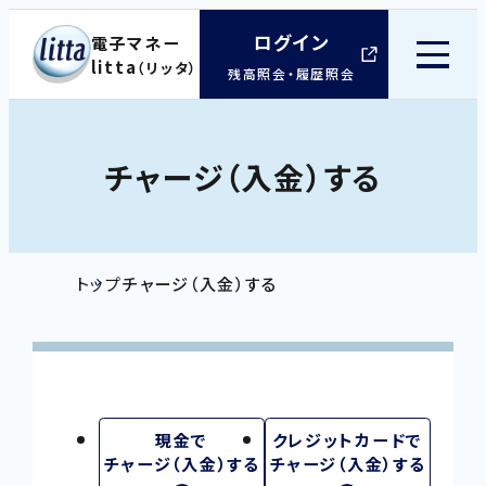
ログイン
電子マネー
litta
（リッタ）
外
残高照会・履歴照会
部
サ
チャージ（入金）する
イ
ト
を
トップ
チャージ（入金）する
別
ウ
イ
ン
ド
現金で
クレジットカードで
チャージ（入金）する
チャージ（入金）する
ウ