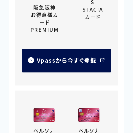
S
阪急阪神
STACIA
お得意様カ
カード
ード
PREMIUM
Vpassから今すぐ登録
外
部
サ
イ
ト
を
別
ウ
ペルソナ
ペルソナ