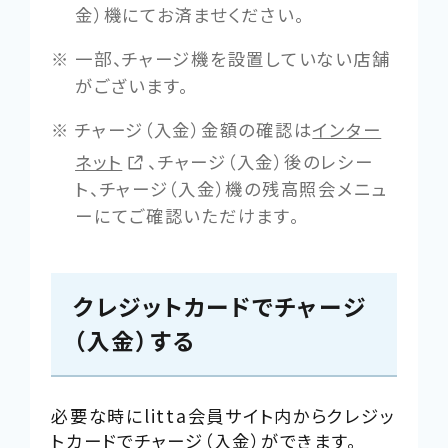
金）機にてお済ませください。
一部、チャージ機を設置していない店舗
がございます。
チャージ（入金）金額の確認は
外
インター
部
ネット
、チャージ（入金）後のレシー
サ
ト、チャージ（入金）機の残高照会メニュ
イ
ーにてご確認いただけます。
ト
を
別
クレジットカードでチャージ
ウ
（入金）する
イ
ン
ド
必要な時にlitta会員サイト内からクレジッ
ウ
トカードでチャージ（入金）ができます。