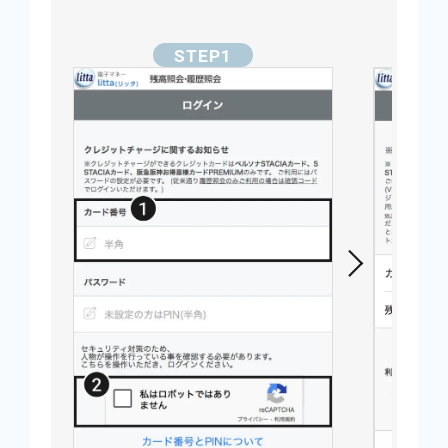
ウ
で
開
き
ま
す