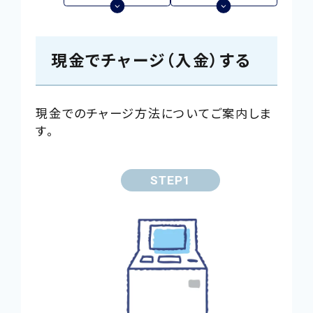
で
開
現金でチャージ（入金）する
き
ま
現金でのチャージ方法についてご案内しま
す
す。