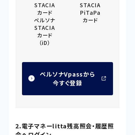
イ
STACIA
STACIA
ン
カード
PiTaPa
ド
ペルソナ
カード
ウ
STACIA
で
カード
（iD）
開
き
ま
す
ペルソナVpassから
外
今すぐ登録
部
サ
イ
ト
2.電子マネーlitta残高照会・履歴照
を
会へログイン