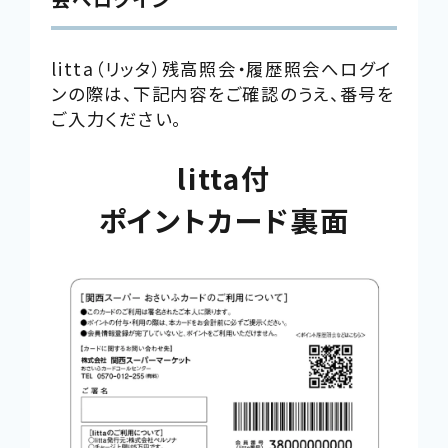
別
ウ
イ
litta（リッタ）残高照会・履歴照会へログイ
ン
ンの際は、下記内容をご確認のうえ、番号を
ド
ご入力ください。
ウ
litta付
で
開
ポイントカード裏面
き
ま
す