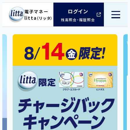
ログイン
電子マネー
litta
（リッタ）
外
残高照会・履歴照会
部
サ
イ
ト
を
別
ウ
イ
ン
ド
ウ