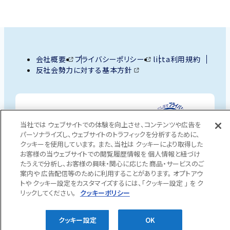
外
会社概要
外
プライバシーポリシー
litta利用規約
部
外
反社会勢力に対する基本方針
部
サ
部
サ
イ
サ
イ
ト
イ
ト
外
を
ト
を
部
別
を
別
当社では ウェブサイトでの体験を向上させ、コンテンツや広告を
サ
ウ
別
ウ
パーソナライズし、ウェブサイトのトラフィックを分析するために、
クッキーを使用しています。 また、当社は クッキーにより取得した
イ
ウ
イ
イ
お客様の当ウェブサイトでの閲覧履歴情報を 個人情報と紐づけ
ン
イ
ン
ト
たうえで分析し、お客様の興味・関心に応じた 商品・サービスのご
ド
ン
ド
Copyright © Persona Co.,Ltd. All Rights Reserved.
を
案内や 広告配信等のために利用することがあります。 オプトアウ
ウ
ド
ウ
トや クッキー設定をカスタマイズするには、「クッキー設定 」 を ク
別
で
ウ
で
リックしてください。
クッキーポリシー
ウ
開
で
開
イ
き
開
き
クッキー設定
OK
ま
き
ま
ン