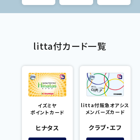
litta付カード一覧
外
外
部
部
サ
サ
イ
イ
litta付
阪急オアシス
イズミヤ
ト
ト
メンバーズカード
ポイントカード
を
を
別
別
クラブ・エフ
ヒナタス
ウ
ウ
イ
イ