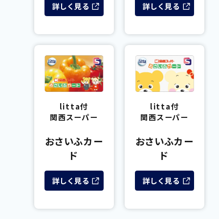
詳しく見る
詳しく見る
ン
ン
ド
ド
ウ
ウ
で
で
開
開
外
外
き
き
部
部
ま
ま
サ
サ
す
す
イ
イ
litta付
litta付
ト
ト
関西スーパー
関西スーパー
を
を
別
別
おさいふカー
おさいふカー
ウ
ウ
ド
ド
イ
イ
ン
ン
詳しく見る
詳しく見る
ド
ド
ウ
ウ
で
で