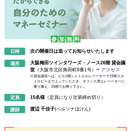
参
加
無
料
次の開催日は追ってお知らせいたします
日時
大阪梅田ツインタワーズ・ノース26階 貸会議
場所
室
（大阪市北区角田町8番1号）
アクセス
※貸会議室へは、ビル1階シャトルエレベーターで15階スカ
イロビーまで上っていただき、オフィス用エレベーターに
乗り換え、26階でお降り下さい。
15名様
（定員になり次第締め切り）
定員
渡辺 千佳子
(ペルソナほけん)
講師