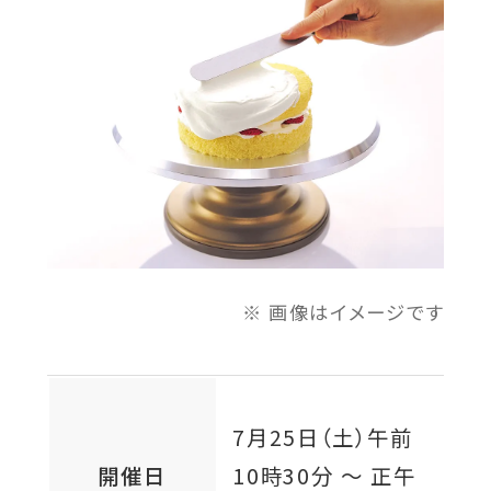
ン
ド
ウ
で
開
き
ま
す
画像はイメージです
7月25日（土）
午前
開催日
10時30分 ～ 正午