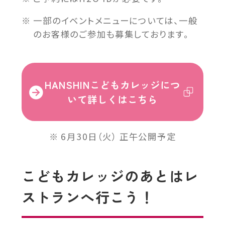
別
ウ
一部のイベントメニューについては、一般
イ
のお客様のご参加も募集しております。
ン
ド
ウ
外
HANSHINこどもカレッジにつ
で
部
いて詳しくはこちら
開
サ
き
イ
ま
6月30日（火） 正午公開予定
ト
す
を
別
こどもカレッジのあとはレ
ウ
ストランへ行こう！
イ
ン