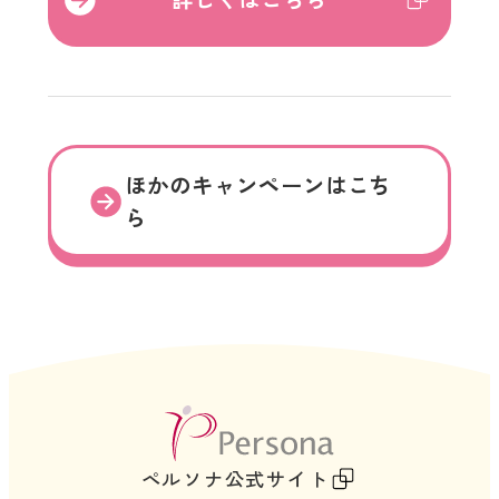
部
サ
イ
ト
を
ほかのキャンペーンはこち
別
ら
ウ
イ
ン
ド
ウ
で
開
外
き
部
ペルソナ公式サイト
ま