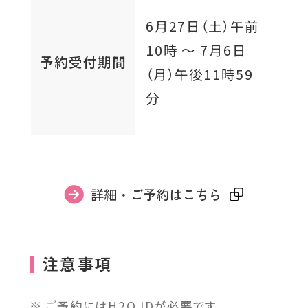
6月27日（土）
午前
10時 〜
7月6日
予約受付期間
（月）
午後11時59
分
外
詳細・ご予約はこちら
部
サ
イ
注意事項
ト
を
ご予約にはH2O IDが必要です。