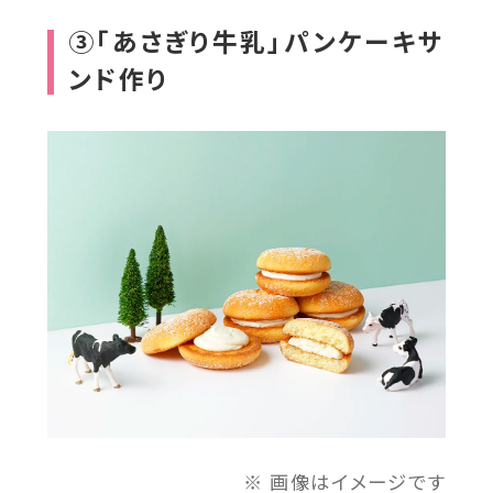
イ
③「あさぎり牛乳」パンケーキサ
ト
ンド作り
を
別
ウ
イ
ン
ド
ウ
で
開
き
ま
す
画像はイメージです