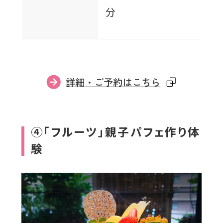
分
外
詳細・ご予約はこちら
部
サ
イ
④「フルーツ」親子パフェ作り体
ト
験
を
別
ウ
イ
ン