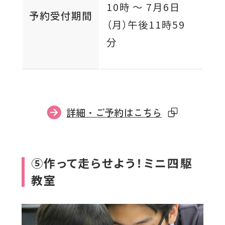
10時 〜
7月6日
予約受付期間
（月）
午後11時59
分
外
詳細・ご予約はこちら
部
サ
イ
⑤作って走らせよう！ミニ四駆
ト
教室
を
別
ウ