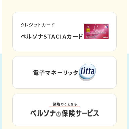
サ
す
イ
ト
クレジットカード
を
外
ペルソナSTACIAカード
別
部
ウ
サ
イ
イ
ト
ン
電子マネーリッタ
外
を
ド
部
別
ウ
サ
ウ
イ
で
イ
ト
ン
開
外
を
ド
き
部
別
ウ