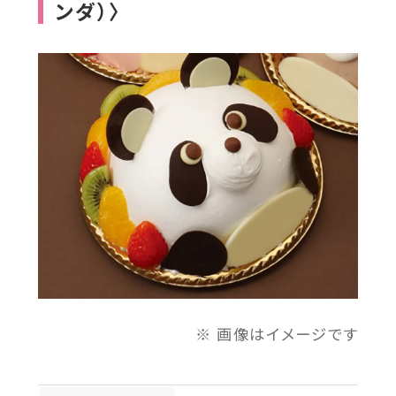
ンダ）〉
別
ウ
イ
ン
ド
ウ
で
開
き
ま
す
画像はイメージです