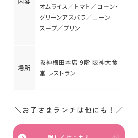
内容
オムライス／トマト／コーン・
グリーンアスパラ／コーン
スープ／プリン
阪神梅田本店 9階 阪神大食
場所
堂 レストラン
お子さまランチは他にも！
外
詳しくはこちら