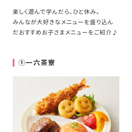
ド
楽しく遊んで学んだら、ひと休み。
ウ
で
みんなが大好きなメニューを盛り込ん
開
だおすすめお子さまメニューをご紹介♪
き
ま
す
①一六茶寮