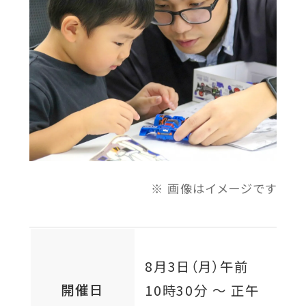
イ
ン
ド
ウ
で
開
き
ま
す
画像はイメージです
8月3日（月）
午前
開催日
10時30分 ～ 正午