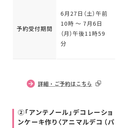
6月27日（土）
午前
10時 〜
7月6日
予約受付期間
（月）
午後11時59
分
外
詳細・ご予約はこちら
部
サ
イ
②「アンテノール」デコレーショ
ト
ンケーキ作り〈アニマルデコ（パ
を