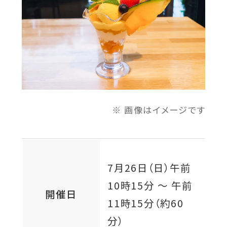
ド
ウ
で
開
き
ま
す
画像はイメージです
7月26日（日）
午前
10時15分 ～ 午前
開催日
11時15分（約60
分）