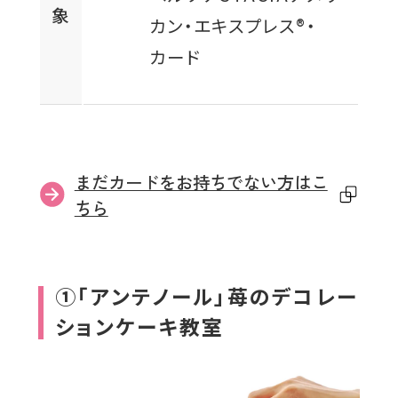
象
カン・エキスプレス®・
カード
外
まだカードをお持ちでない方はこ
部
ちら
サ
イ
ト
①「アンテノール」苺のデコレー
を
ションケーキ教室
別
ウ
イ