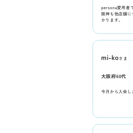
persona愛
阪神も他店舗に
かります。
mi-ko
さま
大阪府
60代
今月から入会し