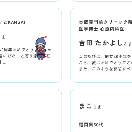
トや企画、心より楽しみに
改めまして、とっても大き
れたこと、心よりお祝い申
とKANSAI
本郷赤門前クリニック
医学博士 心療内科医
さま
吉田 たかよし
さ
40周年おめでとう！これか
活にぴたっと寄り添う存在
このたびは、創立40周年
！
こと、誠におめでとうござ
援するから、これからもよ
また、このような記念すべ
演会をご企画いただき、心
げます。
当日は、「日本人の命を奪
誰でもすぐにできる健康法
様のお役に立つお話をさせ
まこ
す。2月14日(土)に皆様
さま
ことを、心より楽しみにし
※こちらのイベントは終了
福岡県
60代