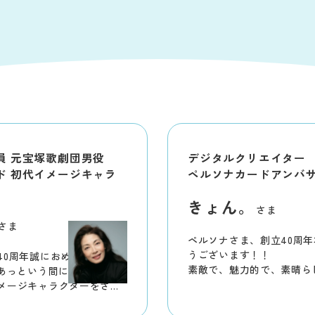
員 元宝塚歌劇団男役
デジタルクリエイター
ド 初代イメージキャラ
ペルソナカードアンバ
きょん。
さま
さま
ペルソナさま、創立40周
うございます！！
40周年誠におめでとうござ
素敵で、魅力的で、素晴ら
…あっという間に時は過ぎて
さん打ち出していただき、
メージキャラクターをさせ
めかせております。
た。ペルソナと共に幸福な
これからもずっと、ペルソ
て頂いてます。有り難