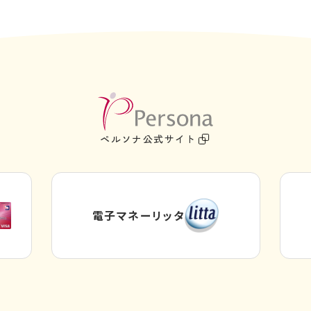
外
部
ペルソナ公式サイト
サ
イ
ト
を
電子マネーリッタ
別
外
ウ
部
サ
イ
イ
ン
ト
ド
を