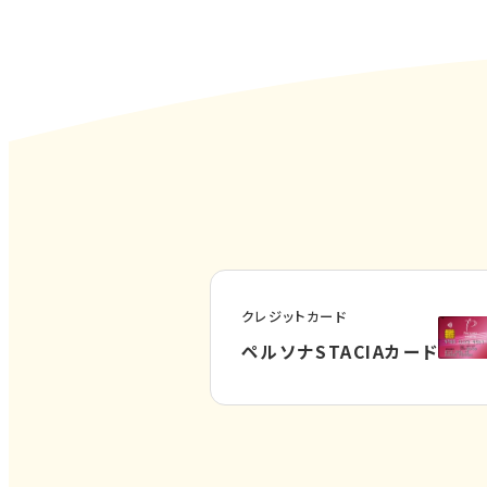
クレジットカード
外
ペルソナSTACIAカード
部
サ
イ
ト
を