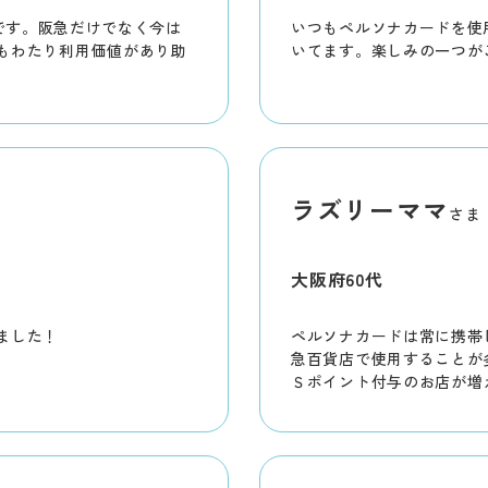
用者です。阪急だけでなく今は
いつもペルソナカードを使
もわたり利用価値があり助
いてます。楽しみの一つが
ラズリーママ
さま
大阪府
60代
ました！
ペルソナカードは常に携帯
急百貨店で使用することが
Ｓポイント付与のお店が増
す。阪急百貨店では割引サ
ント付与になり残念でした
どんどん貯まるので今では
ています。これからも楽し