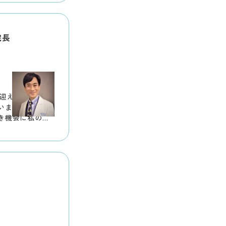
しております◎
な節目を迎えら
し上げます。
院長
ま
を迎えられました
います。
き機会に私の講
より感謝申しあ
う6つの病気と、
」について、皆
ていただきま
にお目にかかれます
ております。
いたしました。