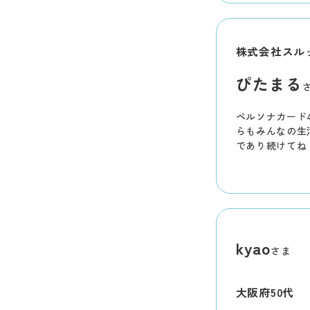
う！！
株式会社スルッ
ぴたまる
ペルソナカード
らもみんなの生
であり続けてね
ぼくも全力で応
ろしくね♪
kyao
さま
大阪府
50代