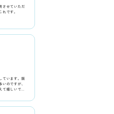
用させていただ
これです。
しています。阪
多いのですが、
えて嬉しいで
ービスからポイ
が、ポイントが
お得感を味わえ
みながらペルソ