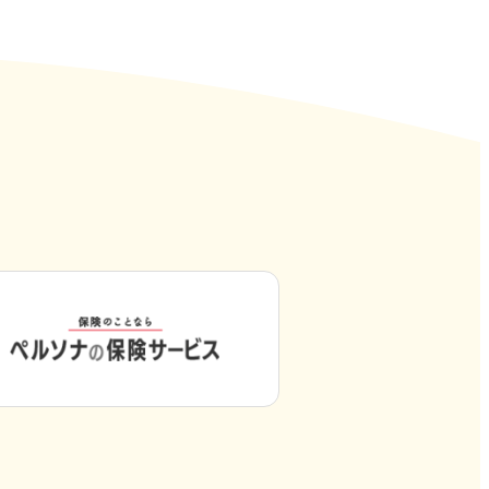
外
部
サ
イ
ト
を