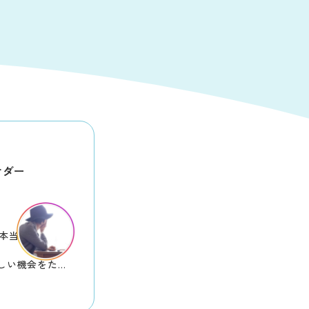
サダー
年本当におめでと
しい機会をたく
いつも心をとき
ナらしいイベン