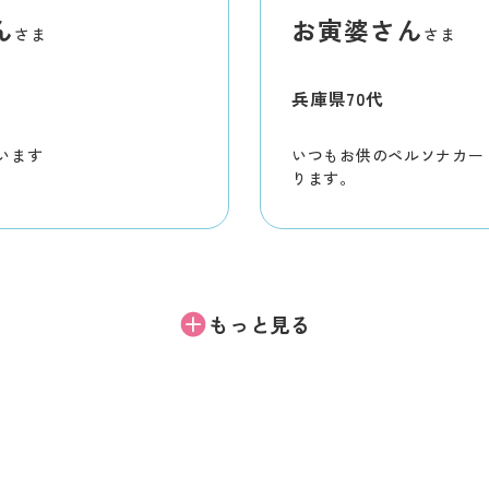
ナカードを使います。40
ん
お寅婆さん
ざいます。
さま
さま
兵庫県
70代
います
いつもお供のペルソナカー
ります。