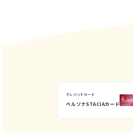
クレジットカード
外
ペルソナSTACIAカード
部
サ
イ
ト