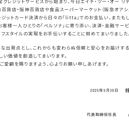
宝クレジットサービスから始まり、今日エイチ・ツー・オー リ
急百貨店・阪神百貨店や食品スーパーマーケット（阪急オアシ
ジットカード決済から日々の「litta」でのお支払い、また
お客様一人ひとりの「ペルソナ」に寄り添い、決済・金融サー
イフスタイルの実現をお手伝いすることに努めてまいりました
たな出発点とし、これからも変わらぬ信頼と安心をお届けする
しい価値を創造してまいります。
ご愛顧を賜りますよう、心よりお願い申しあげます。
2025年9月30日
代表取締役社長