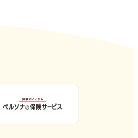
外
部
サ
イ
ト