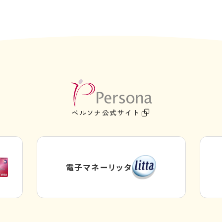
外
部
ペルソナ公式サイト
サ
イ
ト
を
電子マネーリッタ
別
外
ウ
部
サ
イ
イ
ン
ト