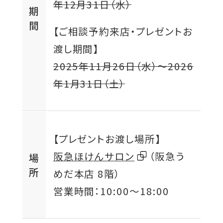
年12月31日（水）
期
間
【ご相談予約来店・プレゼントお
渡し期間】
2025年11月26日（水）
〜
2026
年1月31日（土）
【プレゼントお渡し場所】
外
阪急ほけんサロン
（阪急う
場
所
部
めだ本店 8階）
サ
営業時間：
10:00
～
18:00
イ