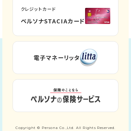
ト
クレジットカード
を
外
ペルソナSTACIAカード
別
部
ウ
サ
イ
イ
ト
ン
電子マネーリッタ
外
を
ド
部
別
ウ
サ
ウ
イ
で
イ
ト
ン
開
外
を
ド
き
部
別
ウ
サ
ま
ウ
で
イ
す
イ
Copyright © Persona Co.,Ltd. All Rights Reserved.
開