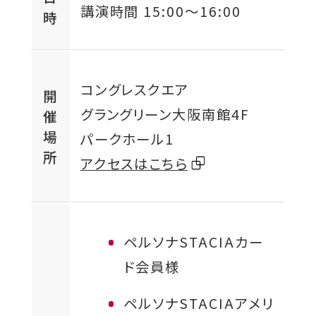
講演時間
15:00
〜
16:00
時
コングレスクエア
開
グラングリーン大阪南館4F
催
場
パークホール1
所
外
アクセスはこちら
部
サ
イ
ペルソナSTACIAカー
ト
ド会員様
を
ペルソナSTACIAアメリ
別