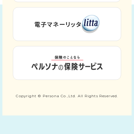
ウ
サ
イ
イ
ト
ン
電子マネーリッタ
外
を
ド
部
別
ウ
サ
ウ
イ
で
イ
ト
ン
開
外
を
ド
き
部
別
ウ
サ
ま
ウ
で
イ
す
イ
Copyright © Persona Co.,Ltd. All Rights Reserved.
開
ト
ン
き
を
ド
ま
別
ウ
す
ウ
で