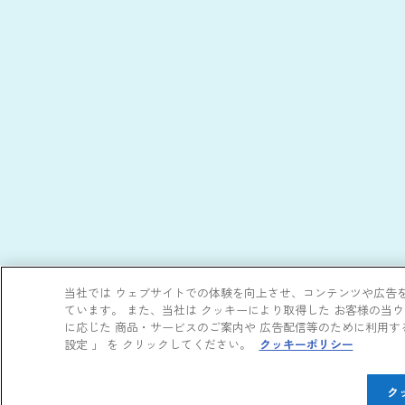
当社では ウェブサイトでの体験を向上させ、コンテンツや広告
ています。 また、当社は クッキーにより取得した お客様の当
に応じた 商品・サービスのご案内や 広告配信等のために利用す
設定 」 を クリックしてください。
クッキーポリシー
ク