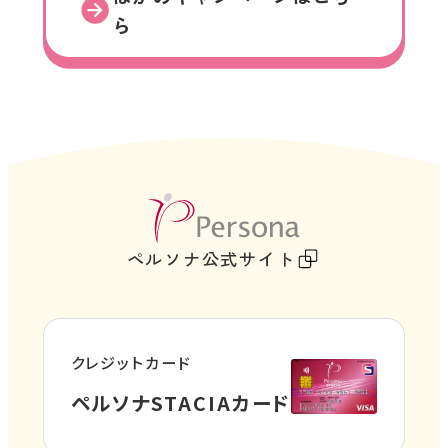
ら
外
部
ペルソナ公式サイト
サ
イ
ト
クレジットカード
を
外
ペルソナSTACIAカード
別
部