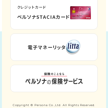
ト
クレジットカード
を
外
ペルソナSTACIAカード
別
部
ウ
サ
イ
イ
ト
ン
電子マネーリッタ
外
を
ド
部
別
ウ
サ
ウ
イ
で
イ
ト
ン
開
外
を
ド
き
部
別
ウ
サ
ま
ウ
で
イ
す
イ
Copyright © Persona Co.,Ltd. All Rights Reserved.
開