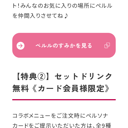
ト！みんなのお気に入りの場所にペルル
を仲間入りさせてね♪
外
ペルルのすみかを見る
部
サ
イ
【特典②】セットドリンク
ト
無料《カード会員様限定》
を
別
ウ
イ
コラボメニューをご注文時にペルソナ
ン
カードをご提示いただいた方は、全9種