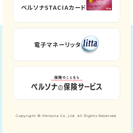
を
外
ペルソナSTACIAカード
別
部
ウ
サ
イ
イ
ト
ン
電子マネーリッタ
外
を
ド
部
別
ウ
サ
ウ
イ
で
イ
ト
ン
開
外
を
ド
き
部
別
ウ
サ
ま
ウ
で
イ
す
イ
Copyright © Persona Co.,Ltd. All Rights Reserved.
開
ト
ン
き
を