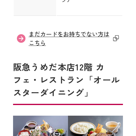
外
まだカードをお持ちでない方は
部
こちら
サ
イ
阪急うめだ本店12階 カ
ト
フェ・レストラン
「オール
を
別
スターダイニング」
ウ
イ
ン
ド
ウ