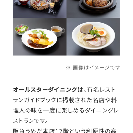
で
開
き
ま
す
画像はイメージです
オールスターダイニング
は、有名レスト
ランガイドブックに掲載された名店や料
理人の味を一度に楽しめるダイニングレ
ストランです。
阪急うめだ本店12階という利便性の高