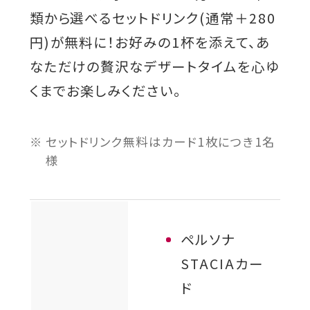
ド
類から選べるセットドリンク(通常＋280
ウ
で
円)が無料に！お好みの1杯を添えて、あ
開
なただけの贅沢なデザートタイムを心ゆ
き
くまでお楽しみください。
ま
す
セットドリンク無料はカード1枚につき1名
様
ペルソナ
STACIAカー
ド