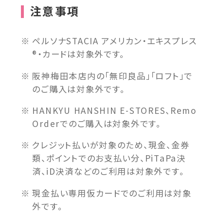
イ
注意事項
ト
を
ペルソナSTACIA アメリカン・エキスプレス
別
®・カードは対象外です。
ウ
イ
阪神梅田本店内の「無印良品」「ロフト」で
ン
のご購入は対象外です。
ド
HANKYU HANSHIN E-STORES、Remo
ウ
Orderでのご購入は対象外です。
で
開
クレジット払いが対象のため、現金、金券
類、ポイントでのお支払い分、PiTaPa決
き
済、iD決済などのご利用は対象外です。
ま
す
現金払い専用仮カードでのご利用は対象
外です。