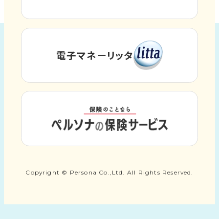
別
部
ウ
サ
イ
イ
ト
ン
電子マネーリッタ
外
を
ド
部
別
ウ
サ
ウ
イ
で
イ
ト
ン
開
外
を
ド
き
部
別
ウ
サ
ま
ウ
で
イ
す
イ
Copyright © Persona Co.,Ltd. All Rights Reserved.
開
ト
ン
き
を
ド
ま
別
ウ