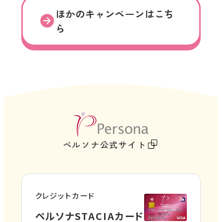
別
ほかのキャンペーンはこち
ウ
ら
イ
ン
ド
ウ
で
開
き
外
ま
部
ペルソナ公式サイト
す
サ
イ
ト
クレジットカード
を
外
ペルソナSTACIAカード