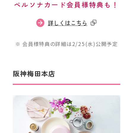
ペルソナカード会員様特典も！
外
詳しくはこちら
部
サ
会員様特典の詳細は2/25(水)公開予定
イ
ト
を
阪神梅田本店
別
ウ
イ
ン
ド
ウ
で