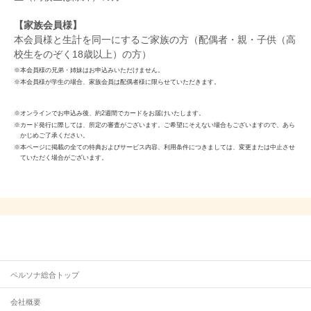
【家族会員様】
本会員様と生計を同一にするご家族の方（配偶者・親・子供（高
校生をのぞく18歳以上）の方）
本会員様の兄弟・姉妹はお申込みいただけません。
本会員様が学生の場合、家族会員は配偶者様に限らせていただきます。
オンラインでお申込み後、約2週間でカードをお届けいたします。
カード発行に際しては、所定の審査がございます。ご希望にそえない場合もございますので、あら
かじめご了承ください。
本ページに掲載の全ての特典およびサービス内容、利用条件につきましては、変更または中止させ
ていただく場合がございます。
ペルソナ総合トップ
会社概要