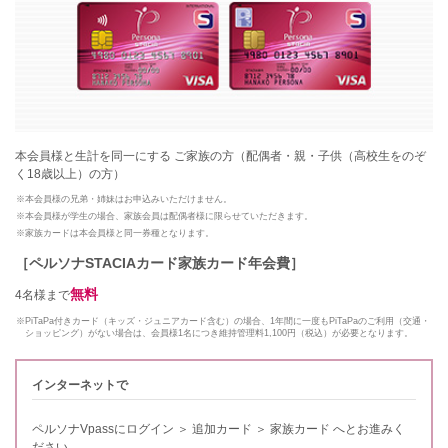
本会員様と生計を同一にする ご家族の方（配偶者・親・子供（高校生をのぞ
く18歳以上）の方）
※本会員様の兄弟・姉妹はお申込みいただけません。
※本会員様が学生の場合、家族会員は配偶者様に限らせていただきます。
※家族カードは本会員様と同一券種となります。
［ペルソナSTACIAカード家族カード年会費］
無料
4名様まで
※PiTaPa付きカード（キッズ・ジュニアカード含む）の場合、1年間に一度もPiTaPaのご利用（交通・
ショッピング）がない場合は、会員様1名につき維持管理料1,100円（税込）が必要となります。
インターネットで
ペルソナVpassにログイン ＞ 追加カード ＞ 家族カード へとお進みく
ださい。